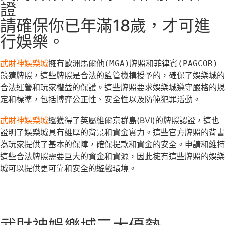
證
請確保你已年滿18歲，才可進
行娛樂。
武財神娛樂城
擁有歐洲馬爾他(MGA)牌照和菲律賓(PAGCOR)
競猜牌照，這些牌照是合法的監管機構授予的，確保了娛樂城的
合法運營和玩家權益的保護。這些牌照要求娛樂城遵守嚴格的規
定和標準，包括博弈公正性、安全性以及防範犯罪活動。
武財神娛樂城
還獲得了英屬維爾京群島(BVI)的牌照認證，這也
證明了娛樂城具有雄厚的背景和資金實力。這些官方牌照的背書
為玩家提供了基本的保障，確保提款和資金的安全。申請和維持
這些合法牌照需要巨大的資金和資源，因此擁有這些牌照的娛樂
城可以提供更可靠和安全的遊戲環境。