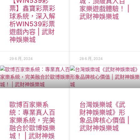
【WIN539彩
城：頂級真人百
票】鑫寶彩票彩
家樂遊戲體驗！ |
球系統，深入解
武財神娛樂城
析WIN539彩票
遊戲內容 | 武財
神娛樂城
29 6 月, 2024
28 6 月, 2024
歐博百家樂系
台灣娛樂城《武
統：專業真人百
財神娛樂城》形
家樂系統，完美
象品牌核心價值 |
融合於歐博娛樂
武財神娛樂城
城！ | 武財神娛