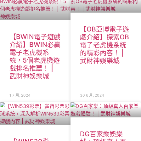
【OB亞博電子遊
【BWIN電子遊戲
戲介紹】探索OB
介紹】BWIN必贏
電子老虎機系統
電子老虎機系
的精彩內容！ |
統，5個老虎機遊
武財神娛樂城
戲排名推薦！ |
武財神娛樂城
1 7 月, 2024
30 6 月, 2024
DG百家樂娛樂