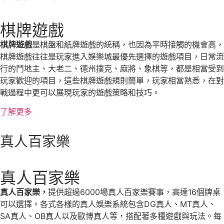
棋牌遊戲
棋牌遊戲
是棋盤和紙牌遊戲的統稱，也因為平時接觸的機會高，
棋牌遊戲往往是玩家進入娛樂城最優先選擇的遊戲項目，日常流
行的鬥地主、大老二、德州撲克、麻將、象棋等，都是相當受到
玩家歡迎的項目，這些棋牌遊戲規則簡單，玩家相當熟悉，在對
戰過程中更可以展現玩家的遊戲策略和技巧。
了解更多
真人百家樂
真人百家樂
真人百家樂，
提供超過6000場真人百家樂賽事，高達16個牌桌
可以選擇。各式各樣的真人娛樂系統包含DG真人、MT真人、
SA真人、OB真人以及歐博真人等，搭配著多種遊戲與玩法。每