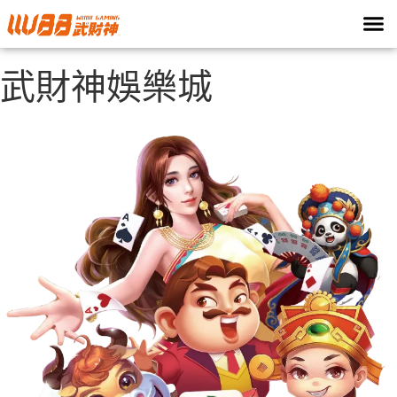
武財神娛樂城