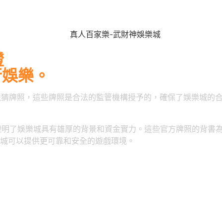
證
行娛樂。
OR)競猜牌照，這些牌照是合法的監管機構授予的，確保了娛樂城
這也證明了娛樂城具有雄厚的背景和資金實力。這些官方牌照的背
城可以提供更可靠和安全的遊戲環境。