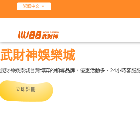
繁體中文
武財神娛樂城
武財神娛樂城
台灣博弈的領導品牌，優惠活動多、24小時客服
立即註冊