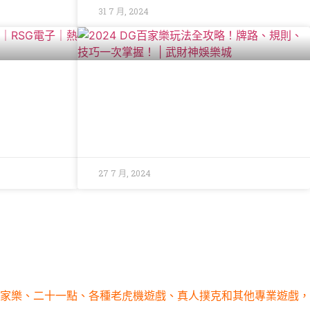
31 7 月, 2024
內容介紹
2024 DG百家樂玩法全攻略！
排行 |
牌路、規則、技巧一次掌
握！ | 武財神娛樂城
27 7 月, 2024
家樂、二十一點、各種老虎機遊戲、真人撲克和其他專業遊戲，