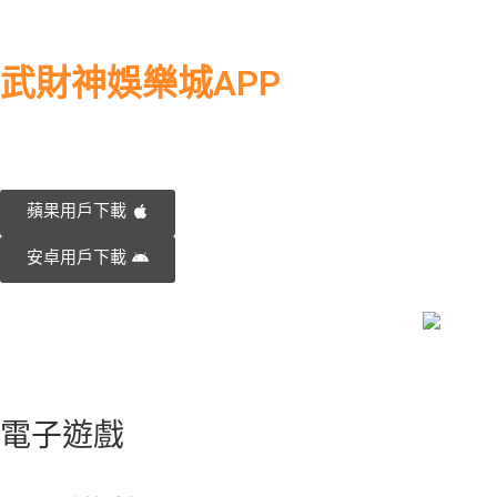
武財神娛樂城APP
迎來純粹的遊戲樂趣！無論您是使用iOS或Android的設備，
蘋果用戶下載
安卓用戶下載
熱門遊戲
電子遊戲