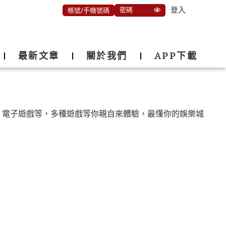
登入
免費註冊
密碼
帳號/手機號碼
最新文章
關於我們
APP下載
、電子遊戲等，多種遊戲等你親自來體驗，最懂你的娛樂城