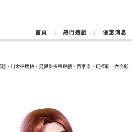
首頁
熱門遊戲
優惠消息
服務、出金速度快、另提供多種遊戲，百家樂、玩運彩、六合彩