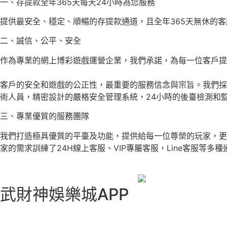
一、存提款全年365天每天24小時為您服務
提供最安全、穩定、順暢的存提款通道，且全年365天無休的
二、誠信、公平、安全
作為專業的網上博彩遊戲運營企業，我們承諾，為每一位客戶提
客戶的安全和遊戲的公正性，最重要的服務信念與宗旨。我們採
術人員，精密設計的嚴格安全管理系統，24小時的後臺檢測和
三、專業優質的服務團隊
我們打造極具優質的平臺及功能，提供給每一位尊榮的玩家，更
家的需求訓練了24H線上客服、VIP專屬客服，Line客服等多
武財神娛樂城APP
迎來純粹的遊戲樂趣！無論您是使用iOS或Android的設備，