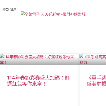
最新消息
114年春節彩券盛大加碼：好
《單手
運紅包等你來拿！
感老虎