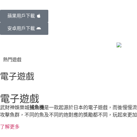
蘋果用戶下載
安卓用戶下載
熱門遊戲
電子遊戲
電子遊戲
武財神娛樂城
捕魚機
是一款起源於日本的電子遊戲，而後慢慢流
攻擊魚群，不同的魚及不同的炮對應的獎勵都不同，玩起來更加
了解更多