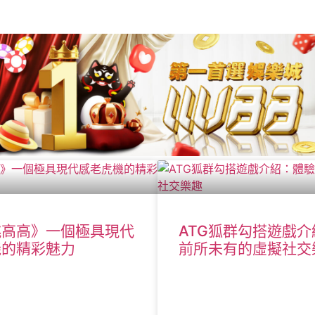
跳高高》一個極具現代
ATG狐群勾搭遊戲
機的精彩魅力
前所未有的虛擬社交