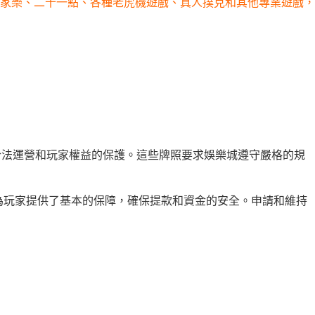
家樂、二十一點、各種老虎機遊戲、真人撲克和其他專業遊戲，
的合法運營和玩家權益的保護。這些牌照要求娛樂城遵守嚴格的規
書為玩家提供了基本的保障，確保提款和資金的安全。申請和維持