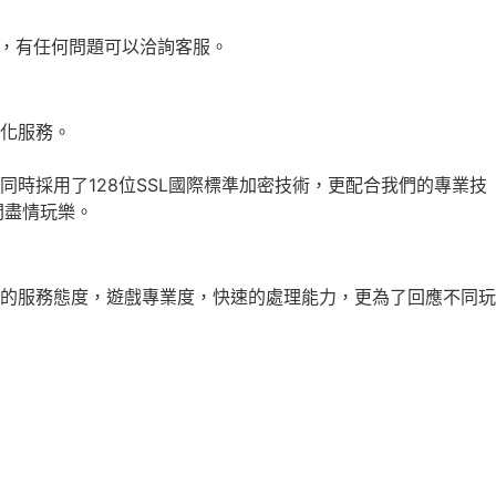
玩，有任何問題可以洽詢客服。
化服務。
時採用了128位SSL國際標準加密技術，更配合我們的專業技
間盡情玩樂。
的服務態度，遊戲專業度，快速的處理能力，更為了回應不同玩