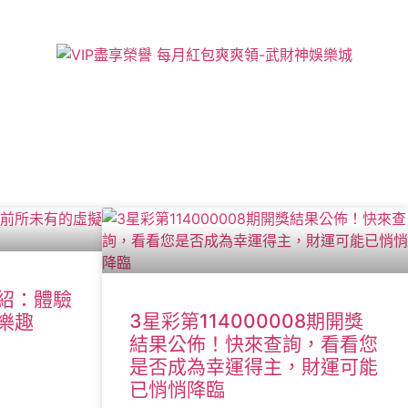
介紹：體驗
3星彩第114000008期開獎
樂趣
結果公佈！快來查詢，看看您
是否成為幸運得主，財運可能
已悄悄降臨