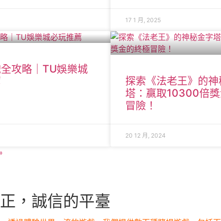
17 1 月, 2025
全攻略｜TU娛樂城
探索《法老王》的神
薦
塔：贏取10300倍
冒險！
20 12 月, 2024
»
正，誠信的平臺